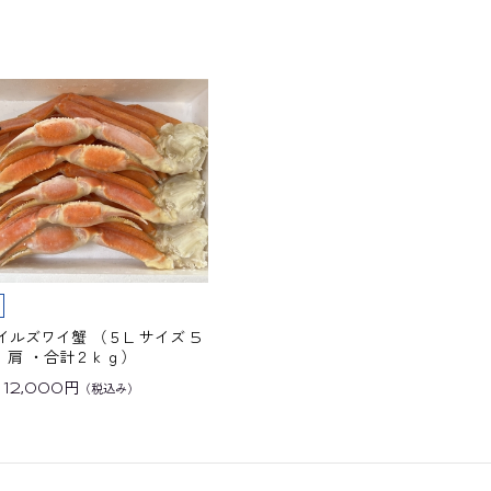
イルズワイ蟹 （５L サイズ 5
肩 ・合計２ｋｇ）
12,000円
（税込み）