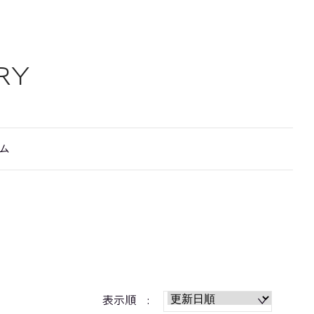
RY
ム
！
表示順 :