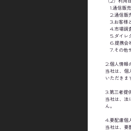
（2）利用
1.通信販
2.通信販
3.お客様
4.市場調
5.ダイレ
6.提携会
7.その他
2.個人情報
当社は、個
いただきま
3.第三者提
当社は、法
ん。
4.要配慮
当社は、要