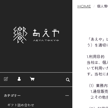
HOME
個人情
「あえや」
う）を適切
1.利用目的
当社は、個
いて利用い
す。当社に
（1）業務内
1.通信販
カテゴリー
2.その他
ギフト詰め合わせ