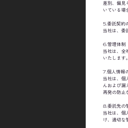
差別、偏見
いている場
5.委託契約
当社は、委
6.管理体制
当社は、全
いたします
7.個人情報
当社は、個
んおよび漏
再発の防止
8.委託先の
当社は、個
け、適切な