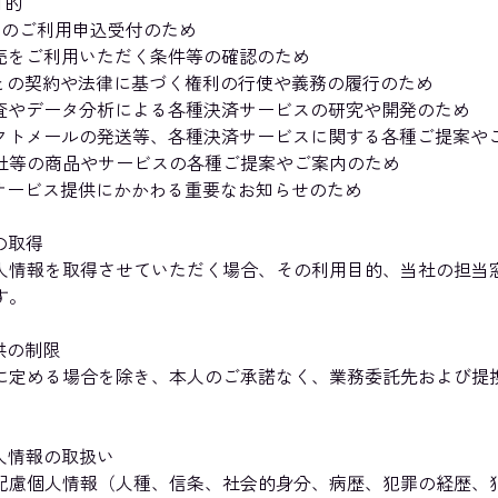
目的
売のご利用申込受付のため
売をご利用いただく条件等の確認のため
との契約や法律に基づく権利の行使や義務の履行のため
査やデータ分析による各種決済サービスの研究や開発のため
クトメールの発送等、各種決済サービスに関する各種ご提案や
社等の商品やサービスの各種ご提案やご案内のため
サービス提供にかかわる重要なお知らせのため
の取得
人情報を取得させていただく場合、その利用目的、当社の担当
す。
供の制限
に定める場合を除き、本人のご承諾なく、業務委託先および提
個人情報の取扱い
配慮個人情報（人種、信条、社会的身分、病歴、犯罪の経歴、